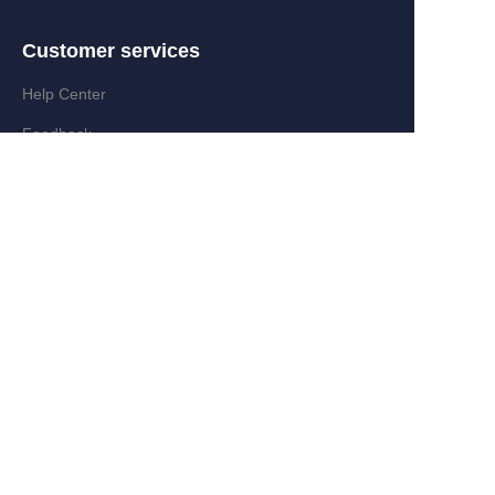
Customer services
AR
Help Center
Feedback
Partner Program
Add:Zongyi Rd,Jinyanshan Industry
Zone,Quanxi,Wiyi,Zhejiang,China