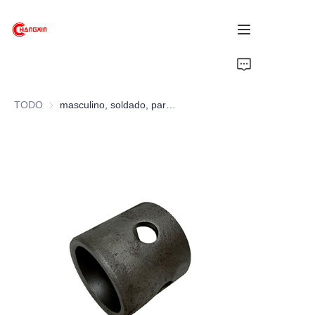
Inicio
TODO
masculino, soldado, para pasador de 5/8" de diámetro, tubo de 2" de diámetro exterior
Productos
Sobre nosotros
Noticias
Soporte