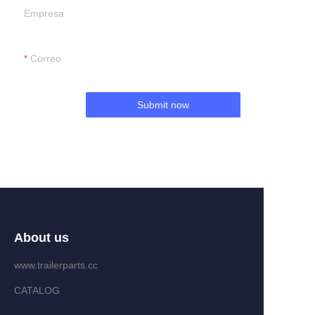
Empresa
Correo
Submit now
About us
www.trailerparts.cc
CATALOG