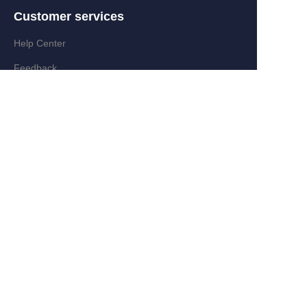
Customer services
Help Center
ES
Feedback
Partner Program
Add:Zongyi Rd,Jinyanshan Industry
Zone,Quanxi,Wiyi,Zhejiang,China