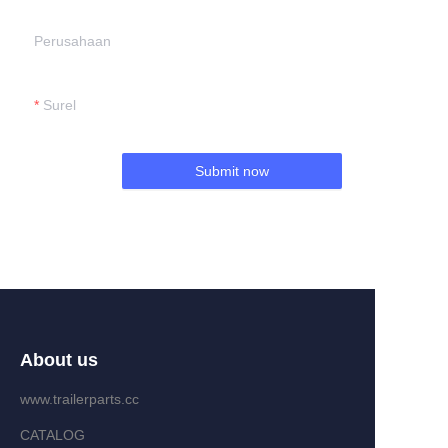
Perusahaan
Surel
Submit now
About us
www.trailerparts.cc
CATALOG