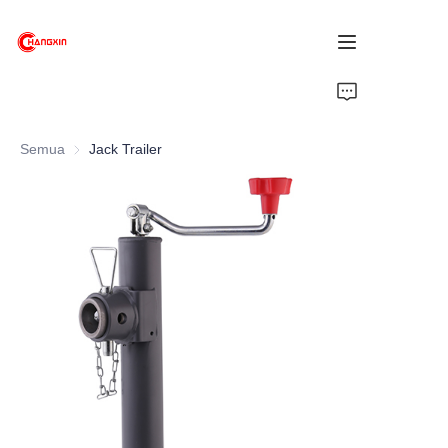
Beranda
Semua
Jack Trailer
Produk
Tentang Kami
Berita
Dukungan