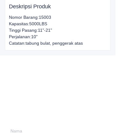
Deskripsi Produk
Nomor Barang:15003
Kapasitas:5000LBS
Tinggi Pasang:11"-21"
Perjalanan:10"
Catatan:tabung bulat, penggerak atas
Leave your
information and
we will contact you.
Nama