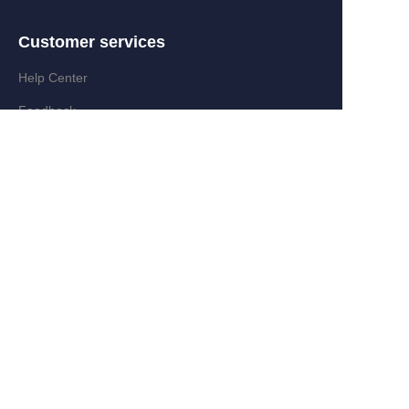
Customer services
ID
Help Center
Feedback
Partner Program
Add:Zongyi Rd,Jinyanshan Industry
Zone,Quanxi,Wiyi,Zhejiang,China