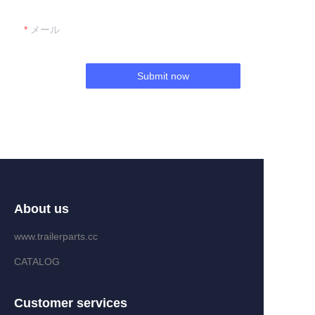
メール
Submit now
About us
www.trailerparts.cc
CATALOG
Customer services