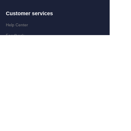
Customer services
RU
Help Center
Feedback
Partner Program
Add:Zongyi Rd,Jinyanshan Industry
Zone,Quanxi,Wiyi,Zhejiang,China