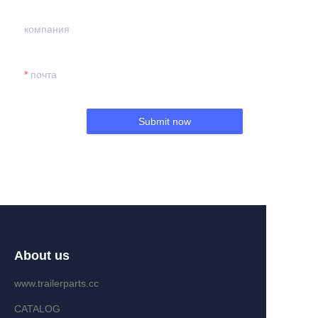
компания
почта
Submit now
About us
www.trailerparts.cc
CATALOG