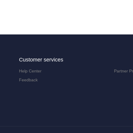
Customer services
Help Center
Partner P
Feedback