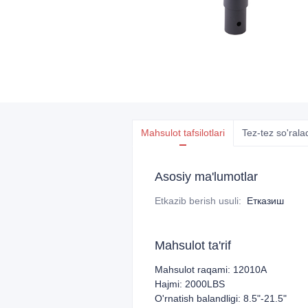
Mahsulot tafsilotlari
Tez-tez so'rala
Asosiy ma'lumotlar
Etkazib berish usuli
:
Етказиш
Mahsulot ta'rif
Mahsulot raqami: 12010A
Hajmi: 2000LBS
O'rnatish balandligi: 8.5"-21.5"