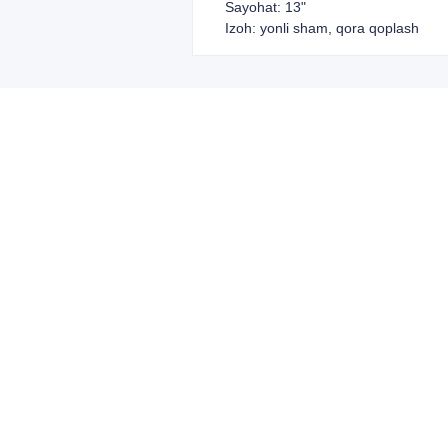
Sayohat: 13"
Izoh: yonli sham, qora qoplash
Leave your in
we will contac