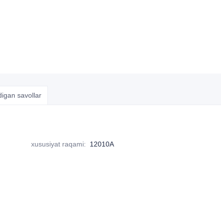
digan savollar
xususiyat raqami
:
12010A