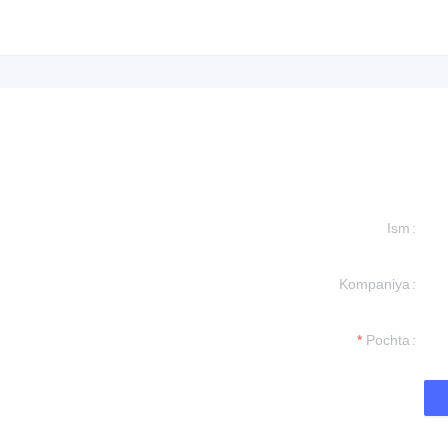
Ism
Kompaniya
formation and
t you.
Pochta