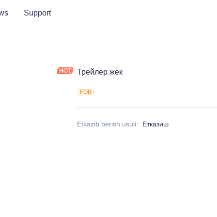
ws
Support
Трейлер жек
FOB
Etkazib berish usuli
:
Етказиш