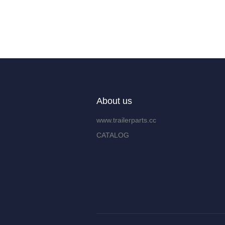
About us
www.trailerparts.cc
CATALOG