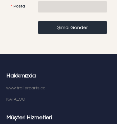
Posta
Şimdi Gönder
Hakkımızda
www.trailerparts.cc
KATALOG
TR
Müşteri Hizmetleri
Yardım Merkezi