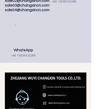
sale02@changxincn.com
+86 15058532288
sale03@changxincn.com
sale04@changxincn.com
WhatsApp
+86 15058532288