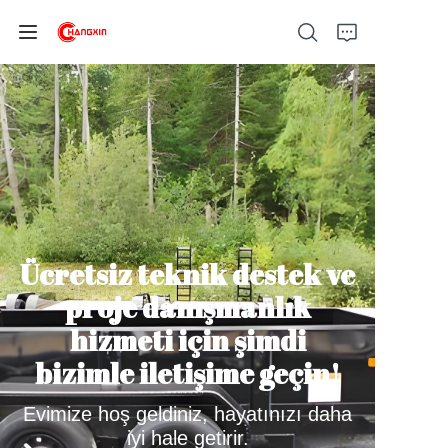
Ana Sayfa
Ürünler
Ücretsiz teknik destek ve
Hakkımızda
proje danışmanlık
Haberler
hizmeti için şimdi
bizimle iletişime geçin!
Destek
Evimize hoş geldiniz, hayatınızı daha
iyi hale getirir.